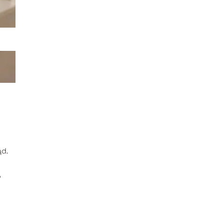
ąd.
,