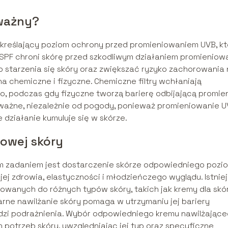
 ważny?
k określający poziom ochrony przed promieniowaniem UVB, k
SPF chroni skórę przed szkodliwym działaniem promieniow
starzenia się skóry oraz zwiększać ryzyko zachorowania 
 na chemiczne i fizyczne. Chemiczne filtry wchłaniają
ło, podczas gdy fizyczne tworzą barierę odbijającą promie
 ważne, niezależnie od pogody, ponieważ promieniowanie U
e działanie kumuluje się w skórze.
rowej skóry
ym zadaniem jest dostarczenie skórze odpowiedniego pozi
 jej zdrowia, elastyczności i młodzieńczego wyglądu. Istnie
owanych do różnych typów skóry, takich jak kremy dla skó
larne nawilżanie skóry pomaga w utrzymaniu jej bariery
odzi podrażnienia. Wybór odpowiedniego kremu nawilżając
potrzeb skóry, uwzględniając jej typ oraz specyficzne