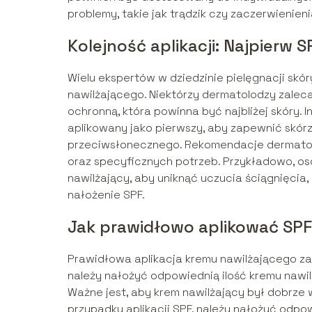
problemy, takie jak trądzik czy zaczerwienieni
Kolejność aplikacji: Najpierw 
Wielu ekspertów w dziedzinie pielęgnacji skóry
nawilżającego. Niektórzy dermatolodzy zaleca
ochronną, która powinna być najbliżej skóry. I
aplikowany jako pierwszy, aby zapewnić skórz
przeciwsłonecznego. Rekomendacje dermatolo
oraz specyficznych potrzeb. Przykładowo, o
nawilżający, aby uniknąć uczucia ściągnięcia
nałożenie SPF.
Jak prawidłowo aplikować SPF 
Prawidłowa aplikacja kremu nawilżającego za
należy nałożyć odpowiednią ilość kremu nawil
Ważne jest, aby krem nawilżający był dobrze
przypadku aplikacji SPF, należy nałożyć odpow