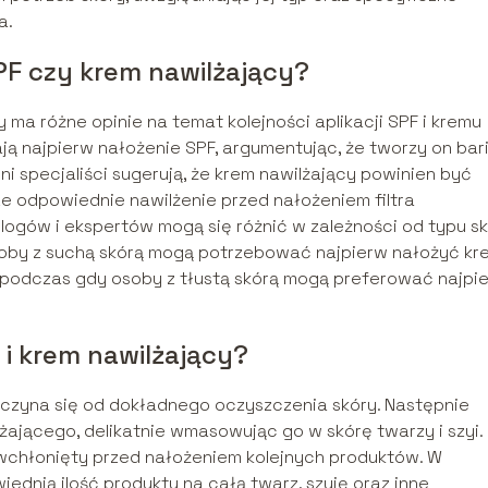
a.
SPF czy krem nawilżający?
 ma różne opinie na temat kolejności aplikacji SPF i kremu
ją najpierw nałożenie SPF, argumentując, że tworzy on bar
nni specjaliści sugerują, że krem nawilżający powinien być
e odpowiednie nawilżenie przed nałożeniem filtra
gów i ekspertów mogą się różnić w zależności od typu s
soby z suchą skórą mogą potrzebować najpierw nałożyć kr
, podczas gdy osoby z tłustą skórą mogą preferować najpi
i krem nawilżający?
czyna się od dokładnego oczyszczenia skóry. Następnie
żającego, delikatnie wmasowując go w skórę twarzy i szyi.
 wchłonięty przed nałożeniem kolejnych produktów. W
iednią ilość produktu na całą twarz, szyję oraz inne