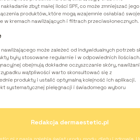
 nakładanie zbyt małej ilości SPF, co może zmniejszać jego
 łączenia produktów, które mogą wzajemnie osłabiać swoje
wne w kremach nawilżających i filtrach przeciwsłonecznych.
e
u nawilżającego może zależeć od indywidualnych potrzeb s
ukty były stosowane regularnie i w odpowiednich ilościach
ęgnacyjnej obejmują dokładne oczyszczanie skóry, nawilżan
zypadku wątpliwości warto skonsultować się z
ie produkty i ustalić optymalną kolejność ich aplikacji.
ekt systematycznej pielęgnacji i świadomego wyboru
Redakcja dermaestetic.pl
c.pl z pasją zgłębia świat urody, mody, diety i zdrowia. U