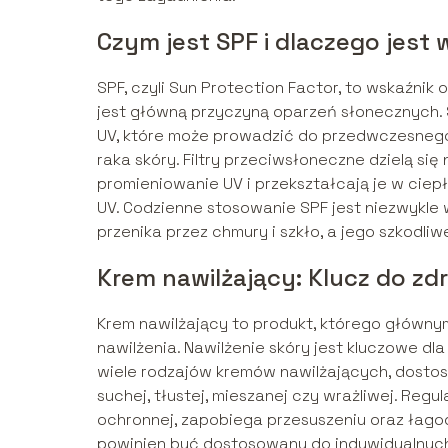
Czym jest SPF i dlaczego jest
SPF, czyli Sun Protection Factor, to wskaźni
jest główną przyczyną oparzeń słonecznych. 
UV, które może prowadzić do przedwczesnego 
raka skóry. Filtry przeciwsłoneczne dzielą się
promieniowanie UV i przekształcają je w ciep
UV. Codzienne stosowanie SPF jest niezwykle
przenika przez chmury i szkło, a jego szkodliw
Krem nawilżający: Klucz do zd
Krem nawilżający to produkt, którego główn
nawilżenia. Nawilżenie skóry jest kluczowe dla
wiele rodzajów kremów nawilżających, dostos
suchej, tłustej, mieszanej czy wrażliwej. Regu
ochronnej, zapobiega przesuszeniu oraz łag
powinien być dostosowany do indywidualnych 