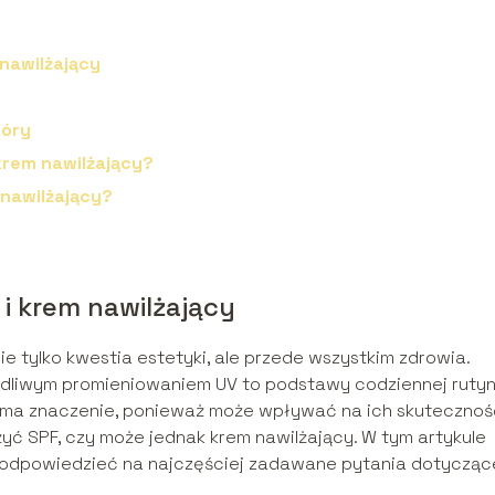
nawilżający
kóry
 krem nawilżający?
 nawilżający?
i krem nawilżający
ie tylko kwestia estetyki, ale przede wszystkim zdrowia.
odliwym promieniowaniem UV to podstawy codziennej ruty
ów ma znaczenie, ponieważ może wpływać na ich skutecznoś
żyć SPF, czy może jednak krem nawilżający. W tym artykule
i odpowiedzieć na najczęściej zadawane pytania dotycząc