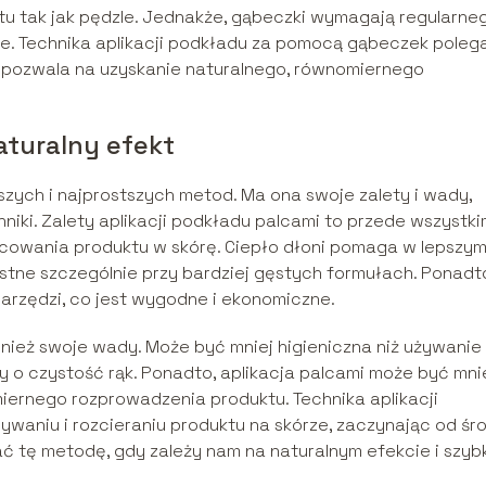
tu tak jak pędzle. Jednakże, gąbeczki wymagają regularne
le. Technika aplikacji podkładu za pomocą gąbeczek poleg
 pozwala na uzyskanie naturalnego, równomiernego
aturalny efekt
szych i najprostszych metod. Ma ona swoje zalety i wady,
iki. Zalety aplikacji podkładu palcami to przede wszystk
acowania produktu w skórę. Ciepło dłoni pomaga w lepszy
tne szczególnie przy bardziej gęstych formułach. Ponadt
rzędzi, co jest wygodne i ekonomiczne.
nież swoje wady. Może być mniej higieniczna niż używanie
y o czystość rąk. Ponadto, aplikacja palcami może być mni
ernego rozprowadzenia produktu. Technika aplikacji
waniu i rozcieraniu produktu na skórze, zaczynając od śr
ać tę metodę, gdy zależy nam na naturalnym efekcie i szyb