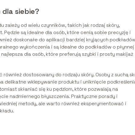
dla siebie?
zależy od wielu czynników, takich jak rodzaj skóry,
Pędzle są idealne dla osób, które cenią sobie precyzję i
nież doskonałe do aplikacji bardziej kryjących podkładów
aturalnego wykończenia i są idealne do podkładów o płynnej
 najlepsza dla osób, które preferują szybki i prosty makijaż
ć również dostosowany do rodzaju skóry. Osoby z suchą sk
 delikatne wklepywanie produktu i uniknięcie podkreśleni
tomiast skłaniać się ku pędzlom, które pozwalają na
ęcie nadmiernego błyszczenia. Praktyczne porady i
dniej metody, ale warto również eksperymentować i
dkładu.