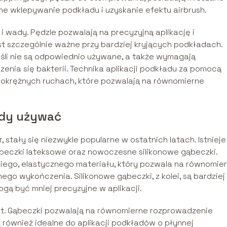
tne wklepywanie podkładu i uzyskanie efektu airbrush.
i wady. Pędzle pozwalają na precyzyjną aplikację i
t szczególnie ważne przy bardziej kryjących podkładach.
śli nie są odpowiednio używane, a także wymagają
enia się bakterii. Technika aplikacji podkładu za pomocą
b okrężnych ruchach, które pozwalają na równomierne
iedy używać
, stały się niezwykle popularne w ostatnich latach. Istnieje
beczki lateksowe oraz nowoczesne silikonowe gąbeczki.
iego, elastycznego materiału, który pozwala na równomie
go wykończenia. Silikonowe gąbeczki, z kolei, są bardziej
ogą być mniej precyzyjne w aplikacji.
et. Gąbeczki pozwalają na równomierne rozprowadzenie
ą również idealne do aplikacji podkładów o płynnej