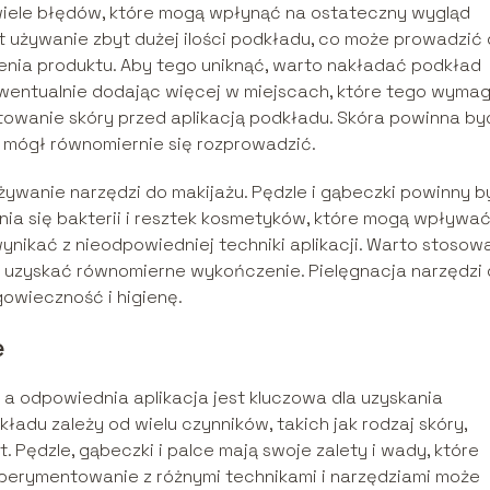
wiele błędów, które mogą wpłynąć na ostateczny wygląd
t używanie zbyt dużej ilości podkładu, co może prowadzić
nia produktu. Aby tego uniknąć, warto nakładać podkład
 ewentualnie dodając więcej w miejscach, które tego wymag
owanie skóry przed aplikacją podkładu. Skóra powinna by
 mógł równomiernie się rozprowadzić.
ywanie narzędzi do makijażu. Pędzle i gąbeczki powinny b
nia się bakterii i resztek kosmetyków, które mogą wpływa
wynikać z nieodpowiedniej techniki aplikacji. Warto stosow
by uzyskać równomierne wykończenie. Pielęgnacja narzędzi
gowieczność i higienę.
e
a odpowiednia aplikacja jest kluczowa dla uzyskania
ładu zależy od wielu czynników, takich jak rodzaj skóry,
 Pędzle, gąbeczki i palce mają swoje zalety i wady, które
perymentowanie z różnymi technikami i narzędziami może