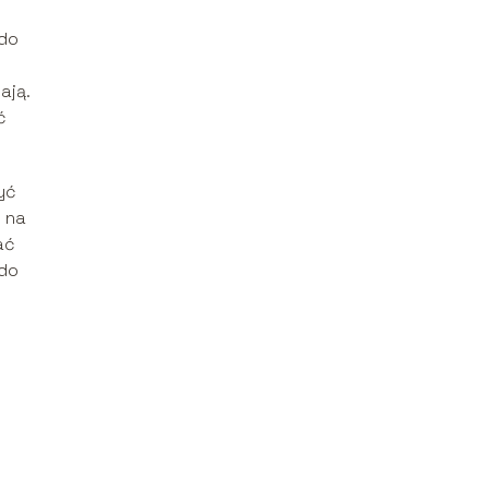
 do
ają.
ć
yć
ć na
ać
 do