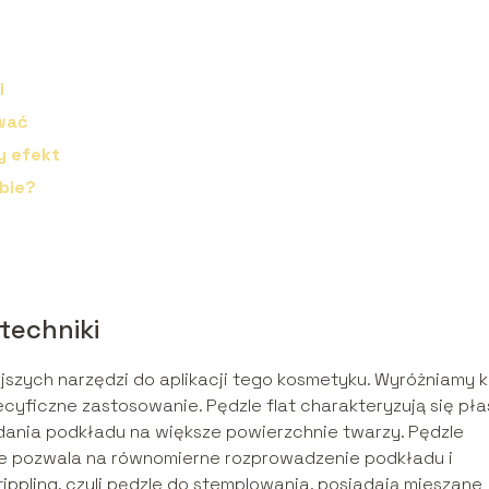
i
ywać
y efekt
bie?
techniki
jszych narzędzi do aplikacji tego kosmetyku. Wyróżniamy k
ecyficzne zastosowanie. Pędzle flat charakteryzują się pła
adania podkładu na większe powierzchnie twarzy. Pędzle
które pozwala na równomierne rozprowadzenie podkładu i
ippling, czyli pędzle do stemplowania, posiadają mieszane