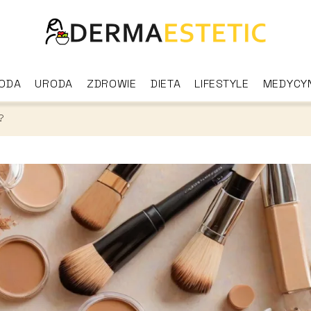
ODA
URODA
ZDROWIE
DIETA
LIFESTYLE
MEDYCY
?