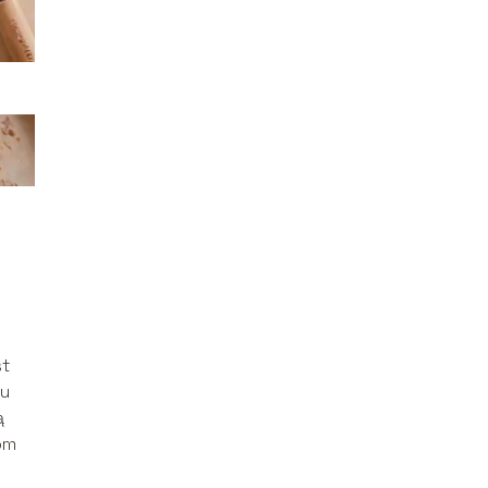
st
du
ą
om