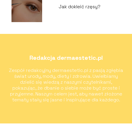
Jak dokleić rzęsy?
Redakcja dermaestetic.pl
Zespół redakcyjny dermaestetic.pl z pasją zgłębia
świat urody, mody, diety i zdrowia. Uwielbiamy
dzielić się wiedzą z naszymi czytelnikami,
pokazując, że dbanie o siebie może być proste i
przyjemne. Naszym celem jest, aby nawet złożone
tematy stały się jasne i inspirujące dla każdego.