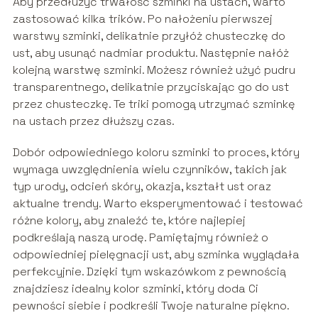
Aby przedłużyć trwałość szminki na ustach, warto
zastosować kilka trików. Po nałożeniu pierwszej
warstwy szminki, delikatnie przyłóż chusteczkę do
ust, aby usunąć nadmiar produktu. Następnie nałóż
kolejną warstwę szminki. Możesz również użyć pudru
transparentnego, delikatnie przyciskając go do ust
przez chusteczkę. Te triki pomogą utrzymać szminkę
na ustach przez dłuższy czas.
Dobór odpowiedniego koloru szminki to proces, który
wymaga uwzględnienia wielu czynników, takich jak
typ urody, odcień skóry, okazja, kształt ust oraz
aktualne trendy. Warto eksperymentować i testować
różne kolory, aby znaleźć te, które najlepiej
podkreślają naszą urodę. Pamiętajmy również o
odpowiedniej pielęgnacji ust, aby szminka wyglądała
perfekcyjnie. Dzięki tym wskazówkom z pewnością
znajdziesz idealny kolor szminki, który doda Ci
pewności siebie i podkreśli Twoje naturalne piękno.