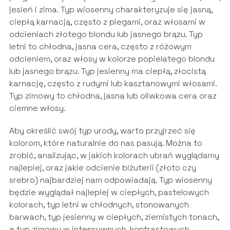
jesień i zima. Typ wiosenny charakteryzuje się jasną,
ciepłą karnacją, często z piegami, oraz włosami w
odcieniach złotego blondu lub jasnego brązu. Typ
letni to chłodna, jasna cera, często z różowym
odcieniem, oraz włosy w kolorze popielatego blondu
lub jasnego brązu. Typ jesienny ma ciepłą, złocistą
karnację, często z rudymi lub kasztanowymi włosami.
Typ zimowy to chłodna, jasna lub oliwkowa cera oraz
ciemne włosy.
Aby określić swój typ urody, warto przyjrzeć się
kolorom, które naturalnie do nas pasują. Można to
zrobić, analizując, w jakich kolorach ubrań wyglądamy
najlepiej, oraz jakie odcienie biżuterii (złoto czy
srebro) najbardziej nam odpowiadają. Typ wiosenny
będzie wyglądał najlepiej w ciepłych, pastelowych
kolorach, typ letni w chłodnych, stonowanych
barwach, typ jesienny w ciepłych, ziemistych tonach,
a typ zimowy w intensywnych, kontrastowych