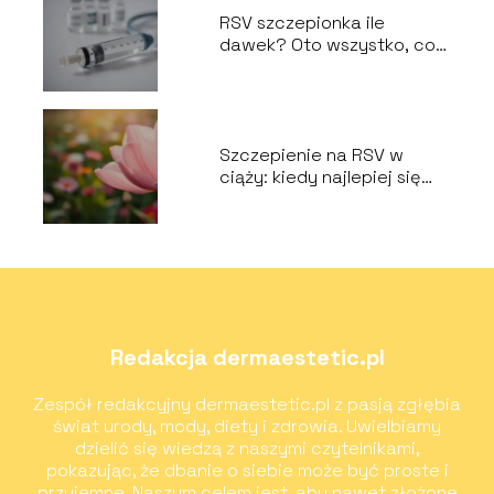
RSV szczepionka ile
dawek? Oto wszystko, co
musisz wiedzieć
Szczepienie na RSV w
ciąży: kiedy najlepiej się
zaszczepić?
Redakcja dermaestetic.pl
Zespół redakcyjny dermaestetic.pl z pasją zgłębia
świat urody, mody, diety i zdrowia. Uwielbiamy
dzielić się wiedzą z naszymi czytelnikami,
pokazując, że dbanie o siebie może być proste i
przyjemne. Naszym celem jest, aby nawet złożone