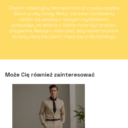
Zespół redakcyjny dermaestetic.pl z pasją zgłębia
świat urody, mody, diety i zdrowia. Uwielbiamy
dzielić się wiedzą z naszymi czytelnikami,
pokazując, że dbanie o siebie może być proste i
przyjemne. Naszym celem jest, aby nawet złożone
tematy stały się jasne i inspirujące dla każdego.
Może Cię również zainteresować