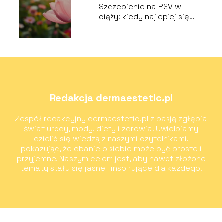
Szczepienie na RSV w
ciąży: kiedy najlepiej się
zaszczepić?
Redakcja dermaestetic.pl
Zespół redakcyjny dermaestetic.pl z pasją zgłębia
świat urody, mody, diety i zdrowia. Uwielbiamy
dzielić się wiedzą z naszymi czytelnikami,
pokazując, że dbanie o siebie może być proste i
przyjemne. Naszym celem jest, aby nawet złożone
tematy stały się jasne i inspirujące dla każdego.