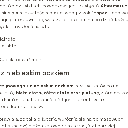
cych nieoczywistych, nowoczesnych rozwiązań.
Akwamaryn
minającym czystość morskiej wody. Z kolei
topaz
i jego we
pragną intensywnego, wyrazistego koloru na co dzień. Każdy
 ale i trwałość na lata.
jalności
harakter
 Blue dla odważnych
 z niebieskim oczkiem
ęczynowego z niebieskim oczkiem
wpływa zarówno na
suje się
białe złoto, żółte złoto oraz platynę
, które dosko
ich kamieni. Zastosowanie białych diamentów jako
eśla kontrast barw.
rawiają, że taka biżuteria wyróżnia się na tle masowych
octis znaleźć można zarówno klasyczne, jak i bardziej