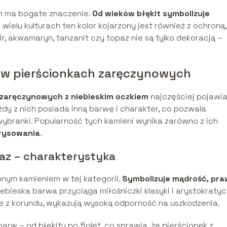
m ma bogate znaczenie.
Od wieków błękit symbolizuje
W wielu kulturach ten kolor kojarzony jest również z ochroną,
ir, akwamaryn, tanzanit czy topaz nie są tylko dekoracją –
e w pierścionkach zaręczynowych
 zaręczynowych z niebieskim oczkiem
najczęściej pojawia
ażdy z nich posiada inną barwę i charakter, co pozwala
ybranki. Popularność tych kamieni wynika zarówno z ich
arysowania
.
paz – charakterystyka
onym kamieniem w tej kategorii.
Symbolizuje mądrość, pr
iebieska barwa przyciąga miłośniczki klasyki i arystokratyc
łe z korundu, wykazują wysoką odporność na uszkodzenia.
arw – od błękitu po fiolet, co sprawia, że pierścionek z