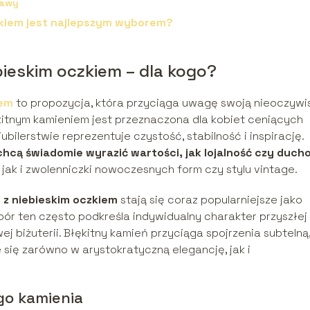
rawy
czkiem jest najlepszym wyborem?
bieskim oczkiem – dla kogo?
iem
to propozycja, która przyciąga uwagę swoją nieoczywi
łękitnym kamieniem jest przeznaczona dla kobiet ceniących
jubilerstwie reprezentuje czystość, stabilność i inspirację.
e chcą świadomie wyrazić wartości, jak lojalność czy duc
, jak i zwolenniczki nowoczesnych form czy stylu vintage.
 z niebieskim oczkiem
stają się coraz popularniejsze jako
ór ten często podkreśla indywidualny charakter przyszłej
j biżuterii. Błękitny kamień przyciąga spojrzenia subtelną
 się zarówno w arystokratyczną elegancję, jak i
go kamienia