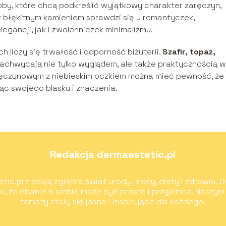
oby, które chcą podkreślić wyjątkowy charakter zaręczyn,
z błękitnym kamieniem sprawdzi się u romantyczek,
egancji, jak i zwolenniczek minimalizmu.
h liczy się trwałość i odporność biżuterii.
Szafir, topaz,
zachwycają nie tylko wyglądem, ale także praktycznością w
ręczynowym z niebieskim oczkiem można mieć pewność, że
cąc swojego blasku i znaczenia.
Redakcja dermaestetic.pl
c.pl z pasją zgłębia świat urody, mody, diety i zdrowia. U
ąc, że dbanie o siebie może być proste i przyjemne. Naszym
tematy stały się jasne i inspirujące dla każdego.