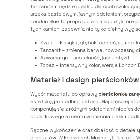
tanzanitem będzie idealny dla osób szukają
urzeka pastelowym, jasnym odcieniem, przypo
London Blue to propozycja dla kobiet, które 
tych kamieni zapewnia nie tylko piękny wygląd,
Szafir – klasyka, głęboki odcień, symbol lo
Tanzanit – zmienna barwa, nowoczesny c
Akwamaryn – subtelność, jasny błękit
Topaz – intensywny kolor, wersja London
Materiał i design pierścionków
Wybór materiału do oprawy
pierścionka zar
estetykę, jak i odbiór całości. Najczęściej sto
komponują się z różnymi odcieniami niebiesk
dodatkowego akcentu wzmacnia blask i podkr
Ręczne wykończenie oraz dbałość o detale sp
produktów. W kolekcjach Muscari, Lilium czy N