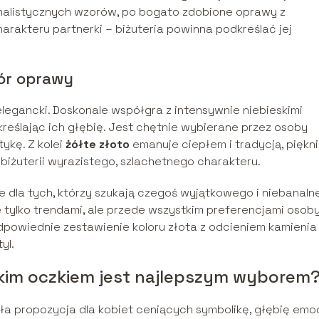
malistycznych wzorów, po bogato zdobione oprawy z
arakteru partnerki – biżuteria powinna podkreślać jej
bór oprawy
legancki. Doskonale współgra z intensywnie niebieskimi
dkreślając ich głębię. Jest chętnie wybierane przez osoby
ykę. Z kolei
żółte złoto
emanuje ciepłem i tradycją, piękn
biżuterii wyrazistego, szlachetnego charakteru.
 dla tych, którzy szukają czegoś wyjątkowego i niebanaln
ylko trendami, ale przede wszystkim preferencjami osoby
Odpowiednie zestawienie koloru złota z odcieniem kamienia
yl.
eskim oczkiem jest najlepszym wyborem
a propozycja dla kobiet ceniących symbolikę, głębię emoc