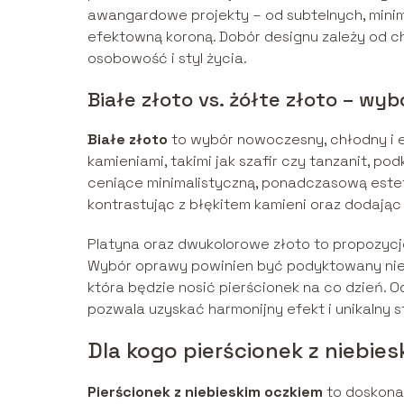
awangardowe projekty – od subtelnych, mini
efektowną koroną. Dobór designu zależy od ch
osobowość i styl życia.
Białe złoto vs. żółte złoto – wy
Białe złoto
to wybór nowoczesny, chłodny i e
kamieniami, takimi jak szafir czy tanzanit, po
ceniące minimalistyczną, ponadczasową estet
kontrastując z błękitem kamieni oraz dodając 
Platyna oraz dwukolorowe złoto to propozycje
Wybór oprawy powinien być podyktowany nie t
która będzie nosić pierścionek na co dzień. 
pozwala uzyskać harmonijny efekt i unikalny st
Dla kogo pierścionek z niebi
Pierścionek z niebieskim oczkiem
to doskonał