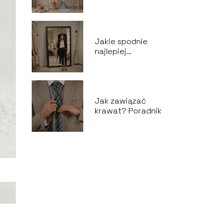
szerokich ramion?
Jakie spodnie
najlepiej
wyszczuplają?
Jak zawiązać
krawat? Poradnik