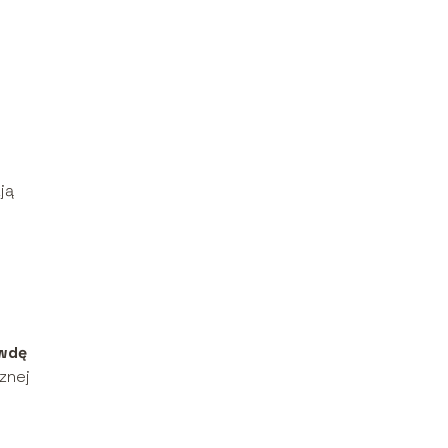
ją
awdę
znej