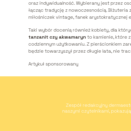
oraz indywidualność. Wybierany jest przez os
łącząc tradycję z nowoczesnością. Biżuteria 
miłośniczek vintage, fanek arystokratycznej el
Taki wybór docenią również kobiety, dla któryc
tanzanit czy akwamaryn
to kamienie, które 
codziennym użytkowaniu. Z pierścionkiem za
będzie towarzyszył przez długie lata, nie tra
Artykuł sponsorowany
Zespół redakcyjny dermaesteti
naszymi czytelnikami, pokazuj