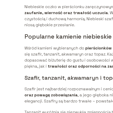
Niebieskie oczko w pierścionku zaręczynowy
zaufanie, wierność oraz trwałość uczucia
. 
czystością i duchową harmonią. Niebieski szaf
niosą głębokie przesłanie.
Popularne kamienie niebieski
Wśród kamieni wybieranych do
pierścionków
się szafir, tanzanit, akwamaryn oraz topaz. K
dopasować biżuterię do gustu i osobowości w
piękna, jak i
trwałości oraz odporności na z
Szafir, tanzanit, akwamaryn i to
Szafir jest najbardziej rozpoznawalnym i ceni
oraz powagę zobowiązania
, a jego głęboka n
elegancji. Szafiry są bardzo trwałe – powsta
Tanzanit wyróżnia się niezwykłą zmiennością b