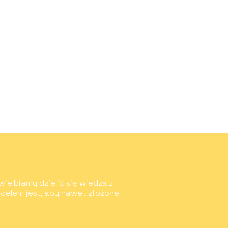
wielbiamy dzielić się wiedzą z
 celem jest, aby nawet złożone