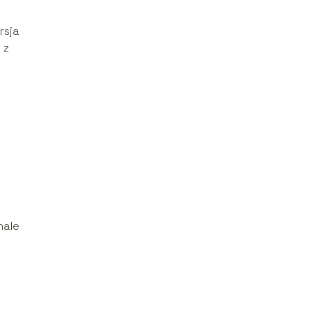
rsja
 z
nale