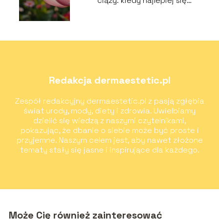
ciąży: kiedy najlepiej się
zaszczepić?
Redakcja dermaestetic.pl
Zespół redakcyjny dermaestetic.pl z pasją zgłębia
świat urody, mody, diety i zdrowia. Uwielbiamy
dzielić się wiedzą z naszymi czytelnikami,
pokazując, że dbanie o siebie może być proste i
przyjemne. Naszym celem jest, aby nawet złożone
tematy stały się jasne i inspirujące dla każdego.
Może Cię również zainteresować