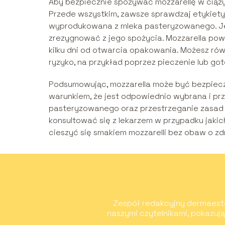
Aby bezpiecznie spożywać mozzarellę w ciąż
Przede wszystkim, zawsze sprawdzaj etykiety 
wyprodukowana z mleka pasteryzowanego. Jeśl
zrezygnować z jego spożycia. Mozzarella p
kilku dni od otwarcia opakowania. Możesz rów
ryzyko, na przykład poprzez pieczenie lub go
Podsumowując, mozzarella może być bezpiecz
warunkiem, że jest odpowiednio wybrana i prz
pasteryzowanego oraz przestrzeganie zasad 
konsultować się z lekarzem w przypadku jakic
cieszyć się smakiem mozzarelli bez obaw o zd
Zespół redakcyjny dermaesteti
naszymi czytelnikami, pokazuj