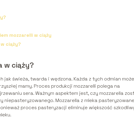
ży?
iem mozzarelli w ciąży
 w ciąży?
a w ciąży?
ch jak świeża, twarda i wędzona. Każda z tych odmian moż
zyszłej mamy. Proces produkcji mozzarelli polega na
ojrzewaniu sera. Ważnym aspektem jest, czy mozzarella zos
 niepasteryzowanego. Mozzarella z mleka pasteryzowan
ponieważ proces pasteryzacji eliminuje większość szkodli
leku.