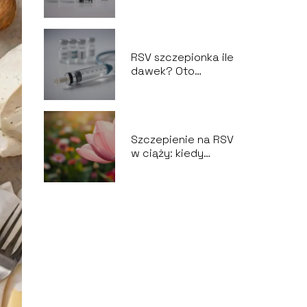
wiedzieć przed
szczepieniem?
RSV szczepionka ile
dawek? Oto
wszystko, co musisz
wiedzieć
Szczepienie na RSV
w ciąży: kiedy
najlepiej się
zaszczepić?