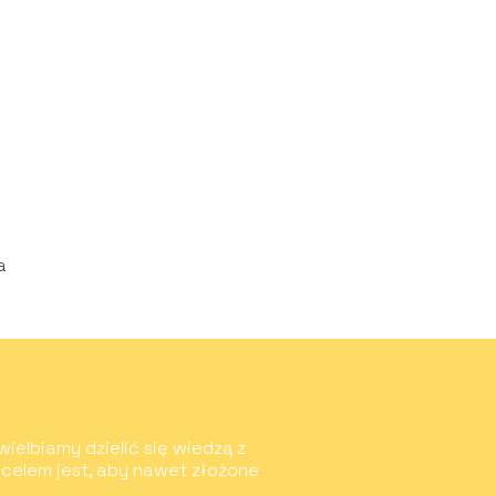
e
a
wielbiamy dzielić się wiedzą z
 celem jest, aby nawet złożone