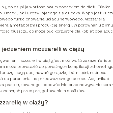
iny, co czyni ją wartościowym dodatkiem do diety. Białko j
u matki, jak i u rozwijającego się dziecka. Wapń jest kluc
idłowego funkcjonowania układu nerwowego. Mozzarella
ierają metabolizm i produkcję energii. W porównaniu z inn
rtość tłuszczu, co może być korzystne dla kobiet dbającyc
 jedzeniem mozzarelli w ciąży
aniem mozzarelli w ciąży jest możliwość zakażenia lister
która może prowadzić do poważnych komplikacji zdrowotnyc
isteriozy mogą obejmować gorączkę, ból mięśni, nudności i
ść do poronienia lub przedwczesnego porodu. Aby unikać
 mleka pasteryzowanego, odpowiednie przechowywanie sera
 kuchennych przed przygotowaniem posiłków.
zarellę w ciąży?