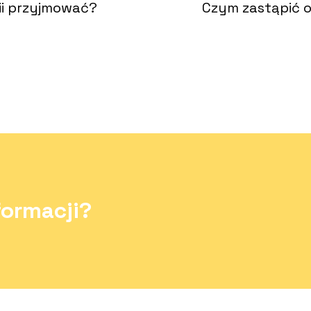
mii przyjmować?
Czym zastąpić o
formacji?