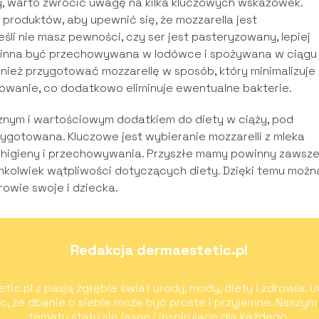
y, warto zwrócić uwagę na kilka kluczowych wskazówek.
produktów, aby upewnić się, że mozzarella jest
i nie masz pewności, czy ser jest pasteryzowany, lepiej
owinna być przechowywana w lodówce i spożywana w ciągu
nież przygotować mozzarellę w sposób, który minimalizuje
towanie, co dodatkowo eliminuje ewentualne bakterie.
nym i wartościowym dodatkiem do diety w ciąży, pod
ygotowana. Kluczowe jest wybieranie mozzarelli z mleka
higieny i przechowywania. Przyszłe mamy powinny zawsz
hkolwiek wątpliwości dotyczących diety. Dzięki temu możn
rowie swoje i dziecka.
Redakcja dermaestetic.pl
c.pl z pasją zgłębia świat urody, mody, diety i zdrowia. U
ąc, że dbanie o siebie może być proste i przyjemne. Naszym
tematy stały się jasne i inspirujące dla każdego.