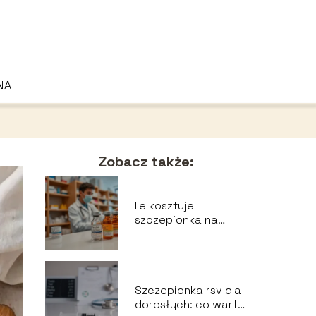
NA
Zobacz także:
Ile kosztuje
szczepionka na
RSV? Sprawdź
aktualne ceny i
dostępność
Szczepionka rsv dla
dorosłych: co warto