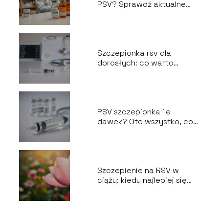
RSV? Sprawdź aktualne
ceny i dostępność
Szczepionka rsv dla
dorosłych: co warto
wiedzieć przed
szczepieniem?
RSV szczepionka ile
dawek? Oto wszystko, co
musisz wiedzieć
Szczepienie na RSV w
ciąży: kiedy najlepiej się
zaszczepić?