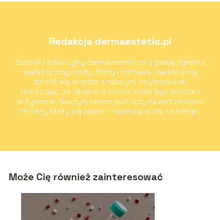
Redakcja dermaestetic.pl
Zespół redakcyjny dermaestetic.pl z pasją zgłębia
świat urody, mody, diety i zdrowia. Uwielbiamy
dzielić się wiedzą z naszymi czytelnikami,
pokazując, że dbanie o siebie może być proste i
przyjemne. Naszym celem jest, aby nawet złożone
tematy stały się jasne i inspirujące dla każdego.
Może Cię również zainteresować