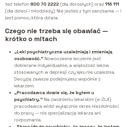
też telefon
800 70 2222
(dla dorosłych) oraz
116 111
(dla dzieci i młodzieży). Nie jesteś z tym sam/sama — i
jest pomoc, która działa.
Czego nie trzeba się obawiać —
krótko o mitach
„Leki psychiatryczne uzależniają i zmieniają
osobowość.”
Nowoczesne leczenie jest
dobierane indywidualnie, a większość leków
stosowanych w depresji czy lęku nie uzależnia.
Decyzję zawsze podejmujesz wspólnie z
lekarzem.
„Pracodawca dowie się, że byłem u
psychiatry.”
Na zwolnieniu lekarskim (e-ZLA)
pracodawca widzi wyłącznie okres niezdolności
do pracy — nie specjalizację lekarza ani
rozpoznania.
„Skoro idę do psychiatry, to znaczy, że jestem