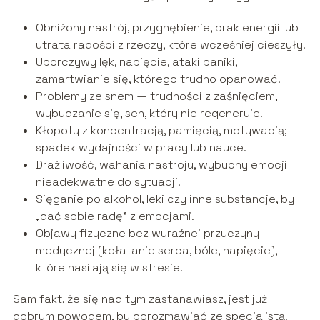
Obniżony nastrój, przygnębienie, brak energii lub
utrata radości z rzeczy, które wcześniej cieszyły.
Uporczywy lęk, napięcie, ataki paniki,
zamartwianie się, którego trudno opanować.
Problemy ze snem — trudności z zaśnięciem,
wybudzanie się, sen, który nie regeneruje.
Kłopoty z koncentracją, pamięcią, motywacją;
spadek wydajności w pracy lub nauce.
Drażliwość, wahania nastroju, wybuchy emocji
nieadekwatne do sytuacji.
Sięganie po alkohol, leki czy inne substancje, by
„dać sobie radę” z emocjami.
Objawy fizyczne bez wyraźnej przyczyny
medycznej (kołatanie serca, bóle, napięcie),
które nasilają się w stresie.
Sam fakt, że się nad tym zastanawiasz, jest już
dobrym powodem, by porozmawiać ze specjalistą.