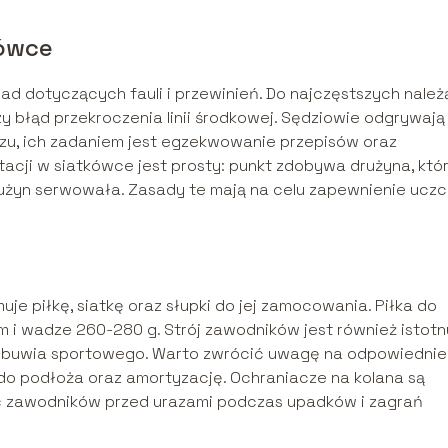
kówce
ad dotyczących fauli i przewinień. Do najczęstszych należ
zy błąd przekroczenia linii środkowej. Sędziowie odgrywają
zu, ich zadaniem jest egzekwowanie przepisów oraz
tacji w siatkówce jest prosty: punkt zdobywa drużyna, któ
drużyn serwowała. Zasady te mają na celu zapewnienie uczc
e piłkę, siatkę oraz słupki do jej zamocowania. Piłka do
m i wadze 260-280 g. Strój zawodników jest również istotn
az obuwia sportowego. Warto zwrócić uwagę na odpowiednie
do podłoża oraz amortyzację. Ochraniacze na kolana są
ć zawodników przed urazami podczas upadków i zagrań