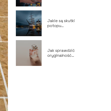
prezenty dla mamy?
Jakie są skutki
potopu
szwedzkiego?
Jak sprawdzić
oryginalność
perfum?