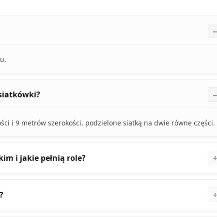
u.
siatkówki?
ci i 9 metrów szerokości, podzielone siatką na dwie równe części.
kim i jakie pełnią role?
?