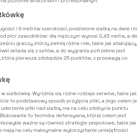
 na poziomie amatorskim i profesjonalnym.
atkówkę
gości i 9 metrów szerokości, podzielone siatką na dwie r
i od płci zawodników: dla mężczyzn wynosi 2,43 metra, a dl
eściu graczy, którzy pełnią różne role, takie jak atakujący,
kówki składa się z setów, a do wygrania potrzebne jest
, która pierwsza zdobędzie 25 punktów, z przewagą co
wkę
w siatkówkę. Wyróżnia się różne rodzaje serwów, takie jak
bicie to podstawowy sposób przyjęcia piłki, a jego celem je
 uderzenie piłki nad siatką, ma na celu zdobycie punktu
 Blokowanie to technika defensywna, której celem jest
iezwykle ważne są również strategie zespołowe, takie jak
óre mają na celu maksymalne wykorzystanie umiejętności