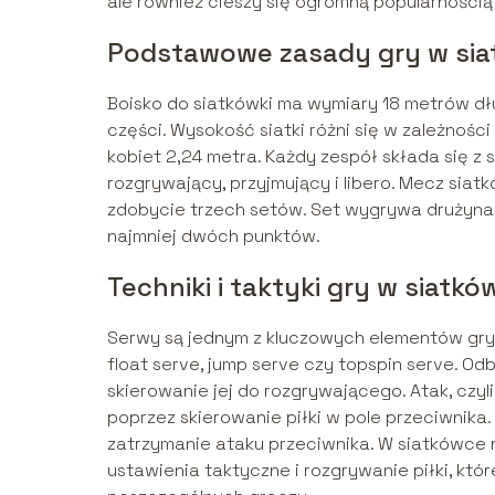
ale również cieszy się ogromną popularnością
Podstawowe zasady gry w si
Boisko do siatkówki ma wymiary 18 metrów dłu
części. Wysokość siatki różni się w zależnośc
kobiet 2,24 metra. Każdy zespół składa się z sz
rozgrywający, przyjmujący i libero. Mecz siat
zdobycie trzech setów. Set wygrywa drużyna
najmniej dwóch punktów.
Techniki i taktyki gry w siatkó
Serwy są jednym z kluczowych elementów gry 
float serve, jump serve czy topspin serve. Od
skierowanie jej do rozgrywającego. Atak, czyli
poprzez skierowanie piłki w pole przeciwnika.
zatrzymanie ataku przeciwnika. W siatkówce n
ustawienia taktyczne i rozgrywanie piłki, kt