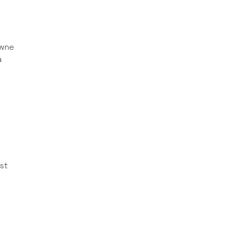
ówne
a
st