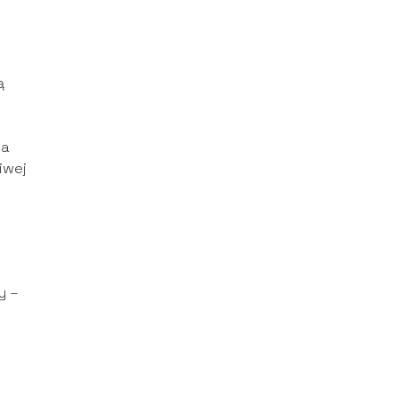
ą
ra
iwej
y –