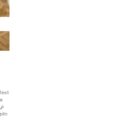
Jest
ca
ył
plin