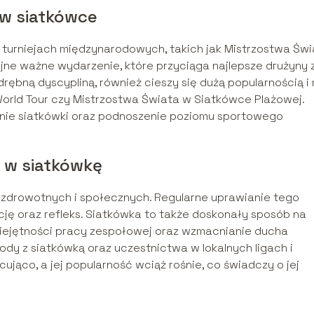
 w siatkówce
 turniejach międzynarodowych, takich jak Mistrzostwa Świ
lejne ważne wydarzenie, które przyciąga najlepsze drużyny 
ębną dyscypliną, również cieszy się dużą popularnością i
 World Tour czy Mistrzostwa Świata w Siatkówce Plażowej.
anie siatkówki oraz podnoszenie poziomu sportowego
y w siatkówkę
i zdrowotnych i społecznych. Regularne uprawianie tego
ję oraz refleks. Siatkówka to także doskonały sposób na
miejętności pracy zespołowej oraz wzmacnianie ducha
dy z siatkówką oraz uczestnictwa w lokalnych ligach i
ująco, a jej popularność wciąż rośnie, co świadczy o jej