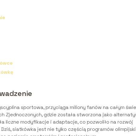
ie
tkówce
tkówkę
owadzenie
scyplina sportowa, przyciąga miliony fanów na całym świe
ach Zjednoczonych, gdzie została stworzona jako alternat
szła liczne modyfikacje i adaptacje, co pozwoliło na rozwój
Dziś, siatkówka jest nie tylko częścią programów olimpijski