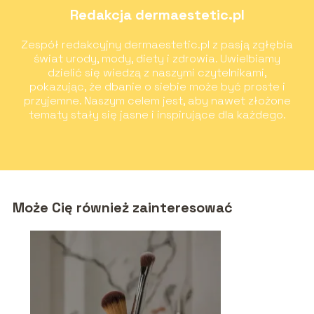
Redakcja dermaestetic.pl
Zespół redakcyjny dermaestetic.pl z pasją zgłębia
świat urody, mody, diety i zdrowia. Uwielbiamy
dzielić się wiedzą z naszymi czytelnikami,
pokazując, że dbanie o siebie może być proste i
przyjemne. Naszym celem jest, aby nawet złożone
tematy stały się jasne i inspirujące dla każdego.
Może Cię również zainteresować