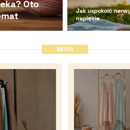
ieka? Oto
Jak uspokoić nerw
emat
napięcie
MODA