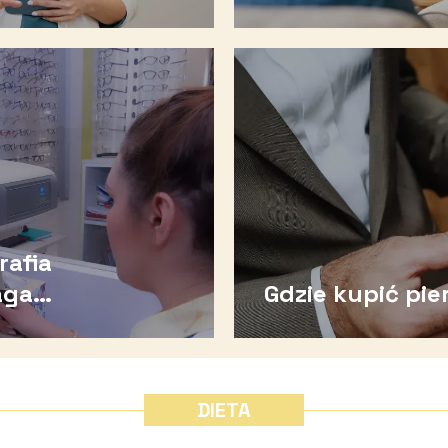
rafia
aga
Gdzie kupić pi
zu?
DIETA