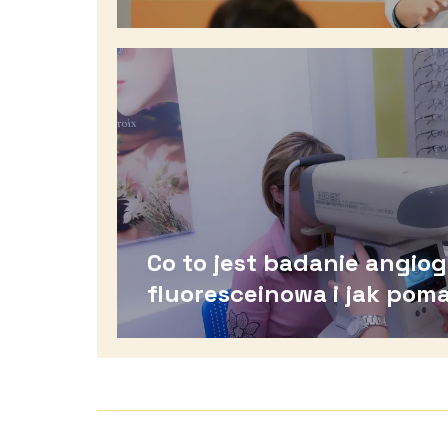
stawach
Co to jest badanie angiog
fluoresceinowa i jak pom
diagnozować choroby oc