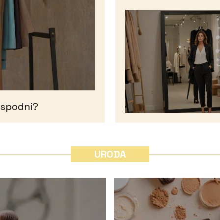
 spodni?
URODA