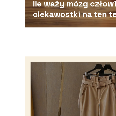
Ile waży mózg człow
ciekawostki na ten t