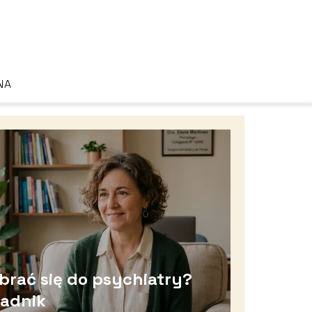
NA
brać się do psychiatry?
radnik